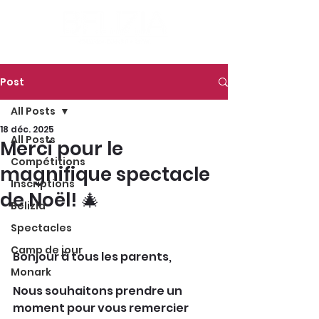
Post
All Posts
18 déc. 2025
All Posts
Merci pour le
Compétitions
magnifique spectacle
Inscriptions
de Noël! 🎄
Belizia
Spectacles
Camp de jour
Bonjour à tous les parents,
Monark
Nous souhaitons prendre un 
moment pour vous remercier 