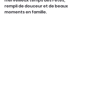
merveilleux temps des Fêtes, 
rempli de douceur et de beaux 
moments en famille.
Au plaisir,
Chantal Paquet et toute l’équipe
, 
Belizia Sport
Spectacles
Commentaires
Rédigez un commentaire...