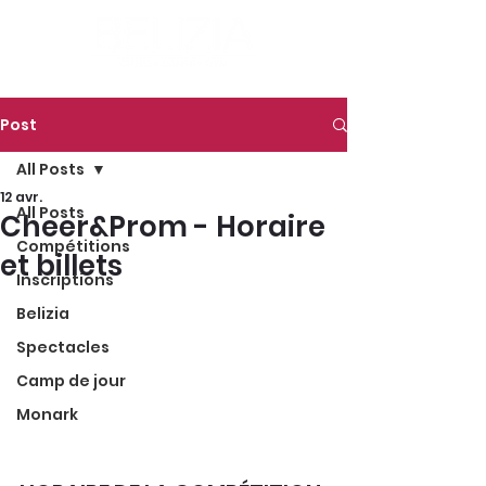
Post
All Posts
12 avr.
All Posts
Cheer&Prom - Horaire
Compétitions
et billets
Inscriptions
Belizia
Spectacles
Camp de jour
Monark