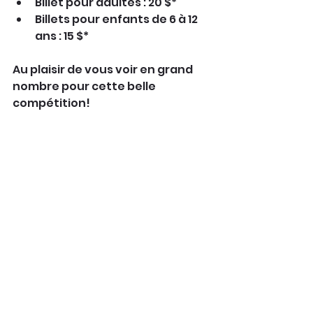
Billet pour adultes : 20 $*
Billets pour enfants de 6 à 12 
ans : 15 $*
Au plaisir de vous voir en grand 
nombre pour cette belle 
compétition!
*Des frais de service s'appliquent.
Compétitions
Commentaires